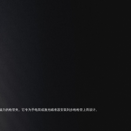
款具有强大磁力的枪管夹。它专为手电筒或激光瞄准器安装到步枪枪管上而设计。