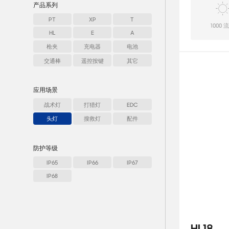
产品系列
PT
XP
T
1000 
HL
E
A
枪夹
充电器
电池
交通棒
遥控按键
其它
应用场景
EDC
战术灯
打猎灯
头灯
搜救灯
配件
防护等级
IP65
IP66
IP67
IP68