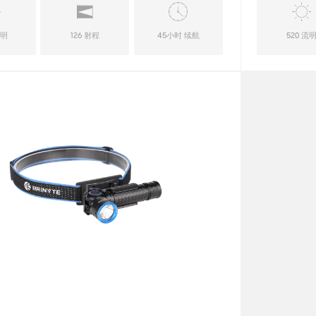
流明
126 射程
45小时 续航
520 流