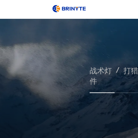
/
战术灯
打
件