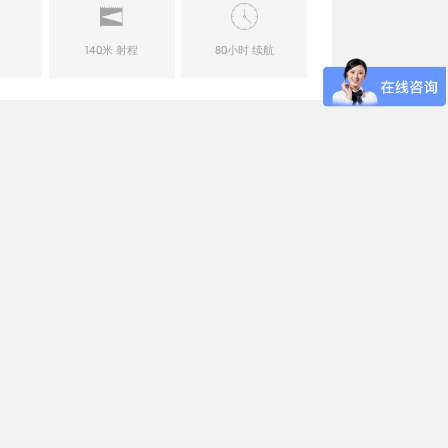
明
140米 射程
80小时 续航