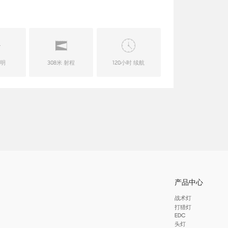
流明
308米 射程
120小时 续航
产品中心
战术灯
打猎灯
EDC
头灯