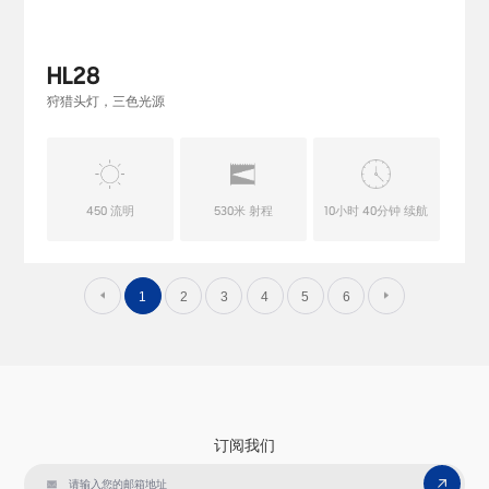
HL28
狩猎头灯，三色光源
450 流明
530米 射程
10小时 40分钟 续航
1
2
3
4
5
6
订阅我们